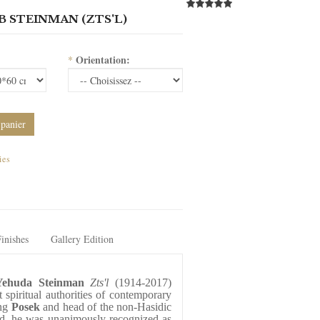
B STEINMAN (ZTS'L)
Orientation:
*
 panier
ies
inishes
Gallery Edition
Yehuda Steinman
Zts'l
 (1914-2017) 
piritual authorities of contemporary 
ng 
Posek
 and head of the non-Hasidic 
d, he was unanimously recognized as 