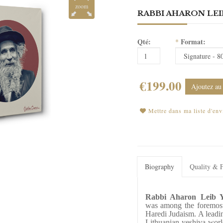
zoom
RABBI AHARON LEI
Qté:
Format:
*
€199.00
Ajoutez au
Mettre dans ma liste d'env
Biography
Quality & F
Rabbi Aharon Leib 
was among the foremost s
Haredi Judaism. A leadi
Lithuanian yeshiva worl