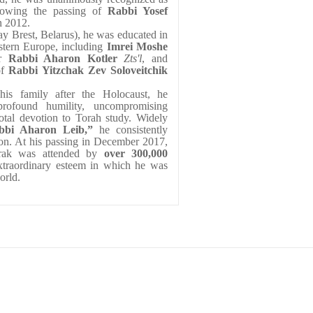
lowing the passing of 
Rabbi Yosef 
n 2012.
ay Brest, Belarus), he was educated in 
stern Europe, including 
Imrei Moshe
r 
Rabbi Aharon Kotler 
Zts'l
, and 
f 
Rabbi Yitzchak Zev Soloveitchik 
is family after the Holocaust, he 
rofound humility, uncompromising 
total devotion to Torah study. Widely 
bbi Aharon Leib,”
 he consistently 
on. At his passing in December 2017, 
rak was attended by 
over 300,000 
extraordinary esteem in which he was 
orld.