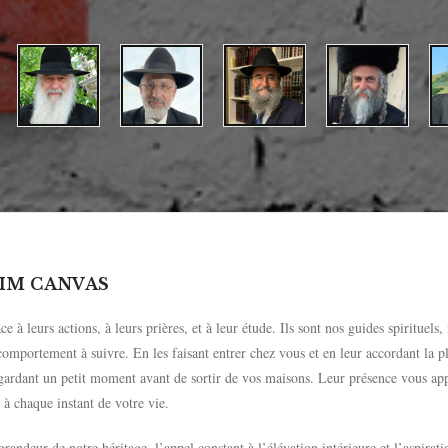
IM CANVAS
e à leurs actions, à leurs prières, et à leur étude. Ils sont nos guides spirituels,
omportement à suivre. En les faisant entrer chez vous et en leur accordant la p
 regardant un petit moment avant de sortir de vos maisons. Leur présence vous ap
és à chaque instant de votre vie.
randeur de notre héritage, l’appel constant à l’élévation intérieure et l’aspirati