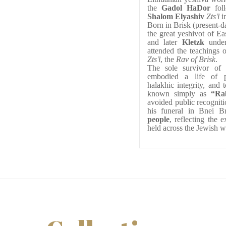
the 
Gadol HaDor
 fol
Shalom Elyashiv 
Zts'l
 i
Born in Brisk (present-d
the great yeshivot of Ea
and later 
Kletzk
 unde
attended the teachings o
Zts'l
, the 
Rav of Brisk
.
The sole survivor of h
embodied a life of p
halakhic integrity, and 
known simply as 
“Ra
avoided public recogniti
his funeral in Bnei B
people
, reflecting the 
held across the Jewish w