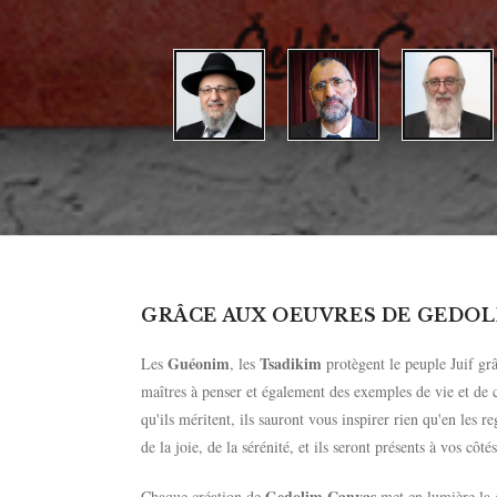
GRÂCE AUX OEUVRES DE GEDOL
Guéonim
Tsadikim
Les
, les
protègent le peuple Juif grâc
maîtres à penser et également des exemples de vie et de c
qu'ils méritent, ils sauront vous inspirer rien qu'en les
de la joie, de la sérénité, et ils seront présents à vos côt
Gedolim Canvas
Chaque création de
met en lumière la g