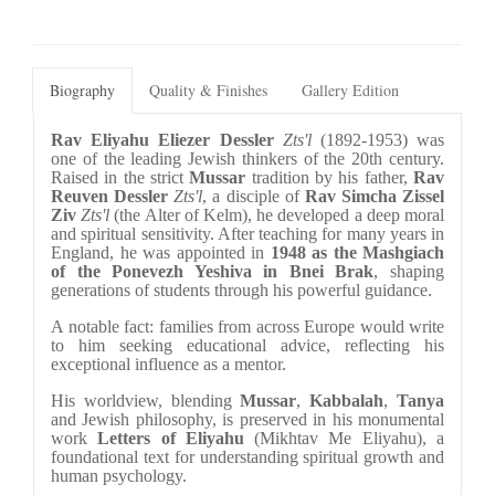
Biography
Quality & Finishes
Gallery Edition
Rav Eliyahu Eliezer Dessler
Zts'l
 (1892-1953) was 
one of the leading Jewish thinkers of the 20th century. 
Raised in the strict 
Mussar
 tradition by his father, 
Rav 
Reuven Dessler 
Zts'l
, a disciple of 
Rav Simcha Zissel 
Ziv
Zts'l 
(the Alter of Kelm), he developed a deep moral 
and spiritual sensitivity. After teaching for many years in 
England, he was appointed in 
1948
as the Mashgiach 
of the
Ponevezh Yeshiva in Bnei Brak
, shaping 
generations of students through his powerful guidance.
A notable fact: families from across Europe would write 
to him seeking educational advice, reflecting his 
exceptional influence as a mentor.
His worldview, blending 
Mussar
, 
Kabbalah
, 
Tanya
and Jewish philosophy, is preserved in his monumental 
work 
Letters of Eliyahu 
(Mikhtav Me Eliyahu)
, a 
foundational text for understanding spiritual growth and 
human psychology.