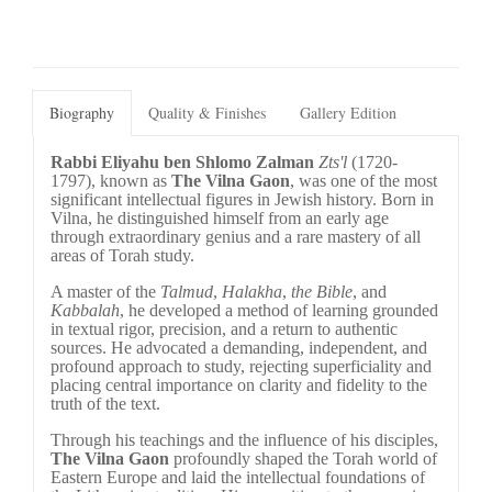
Biography
Quality & Finishes
Gallery Edition
Rabbi Eliyahu ben Shlomo Zalman 
Zts'l
 (1720-
1797), known as 
The Vilna Gaon
, was one of the most 
significant intellectual figures in Jewish history. Born in 
Vilna, he distinguished himself from an early age 
through extraordinary genius and a rare mastery of all 
areas of Torah study.
A master of the 
Talmud
, 
Halakha
, 
the Bible
, and 
Kabbalah
, he developed a method of learning grounded 
in textual rigor, precision, and a return to authentic 
sources. He advocated a demanding, independent, and 
profound approach to study, rejecting superficiality and 
placing central importance on clarity and fidelity to the 
truth of the text.
Through his teachings and the influence of his disciples, 
The Vilna Gaon
 profoundly shaped the Torah world of 
Eastern Europe and laid the intellectual foundations of 