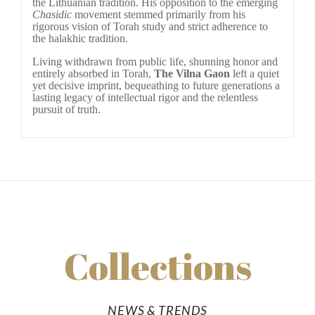
the Lithuanian tradition. His opposition to the emerging 
Chasidic
 movement stemmed primarily from his 
rigorous vision of Torah study and strict adherence to 
the halakhic tradition.
Living withdrawn from public life, shunning honor and 
entirely absorbed in Torah, 
The Vilna Gaon
 left a quiet 
yet decisive imprint, bequeathing to future generations a 
lasting legacy of intellectual rigor and the relentless 
pursuit of truth.
Collections
NEWS & TRENDS