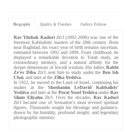
Biography
Quality & Finishes
Gallery Edition
Rav Yitzhak Kaduri
Zts'l
 (1892-2006) was one of the 
foremost Kabbalistic masters of the 20th century. Born 
near Baghdad, his exact year of birth remains uncertain, 
estimated between 1892 and 1899. From childhood, he 
displayed a remarkable devotion to Torah study, an 
extraordinary memory, and a natural affinity for the 
deeper dimensions of Jewish wisdom. His father, 
Rabbi 
Ze'ev Diba
Zts'l
, sent him to study under the 
Ben Ish 
Chai
, and later at the 
Zilka Yeshiva
.
In 1922, he moved to the Land of Israel, continuing his 
studies at the 
Shoshanim LeDavid Kabbalists’ 
Yeshiva
 and later at the 
Porat Yosef Yeshiva
 under 
Rav 
Silam Eliyahu
Zts'l
. Over the decades, 
Rav Kaduri 
Zts'l
 became one of Jerusalem’s most revered spiritual 
figures. Thousands sought his blessings and guidance, 
drawn by his humility, profound insight, and legendary 
photographic memory.